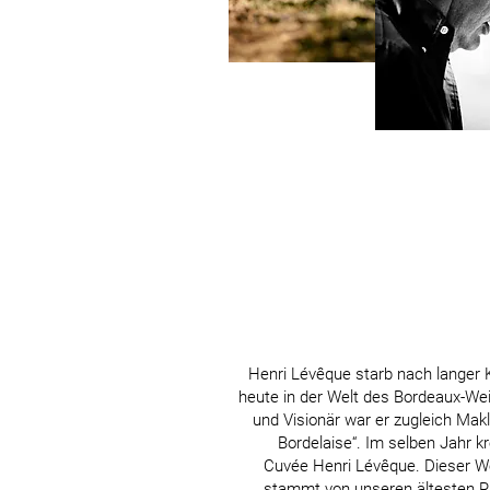
Henri Lévêque starb nach langer K
heute in der Welt des Bordeaux-Wei
und Visionär war er zugleich Mak
Bordelaise“. Im selben Jahr kr
Cuvée Henri Lévêque. Dieser Wei
stammt von unseren ältesten Re