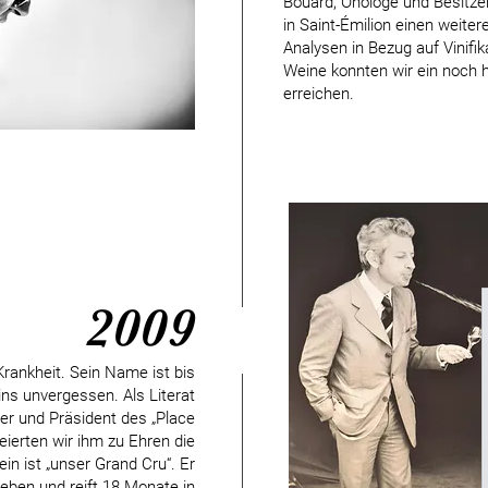
Boüard, Önologe und Besitz
in Saint-Émilion einen weiter
Analysen in Bezug auf Vinifi
Weine konnten wir ein noch 
erreichen.
2009
rankheit. Sein Name ist bis
ns unvergessen. Als Literat
ler und Präsident des „Place
eierten wir ihm zu Ehren die
n ist „unser Grand Cru“. Er
ben und reift 18 Monate in