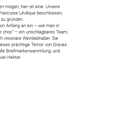
 mögen, hier ist eine. Unsere
 Francoise Lévêque beschlossen,
 zu gründen.
on Anfang an ein – wie man in
e choc“ – ein unschlagbares Team,
ch visionäre Weinliebhaber. Sie
ieses prächtige Terroir von Graves.
olle Briefmarkensammlung, und
zwei Hektar.