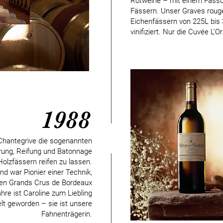
Rotweine – mit einem Fass
Fässern. Unser Graves rouge
Eichenfässern von 225L bis 
vinifiziert. Nur die Cuvée L’Or
1988
Chantegrive die sogenannten
rung, Reifung und Batonnage
olzfässern reifen zu lassen.
d war Pionier einer Technik,
ten Grands Crus de Bordeaux
re ist Caroline zum Liebling
elt geworden – sie ist unsere
Fahnenträgerin.