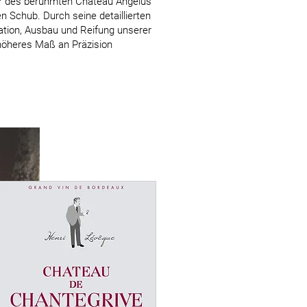
er des berühmten Chateau Angélus
en Schub. Durch seine detaillierten
kation, Ausbau und Reifung unserer
höheres Maß an Präzision