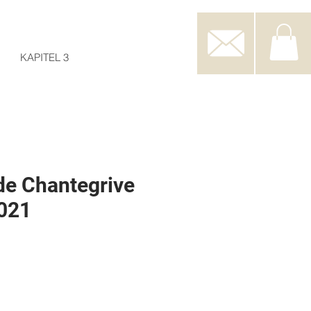
KAPITEL 3
e Chantegrive
021
s