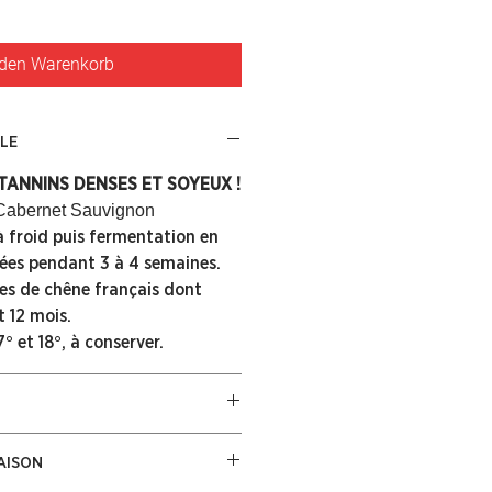
 den Warenkorb
CLE
TANNINS DENSES ET SOYEUX !
Cabernet Sauvignon
 froid puis fermentation en
ées pendant 3 à 4 semaines.
es de chêne français dont
 12 mois.
° et 18°, à conserver.
ng - 92-93 Terre de vins - 92-
AISON
y - 89-90 Yves Beck - 89