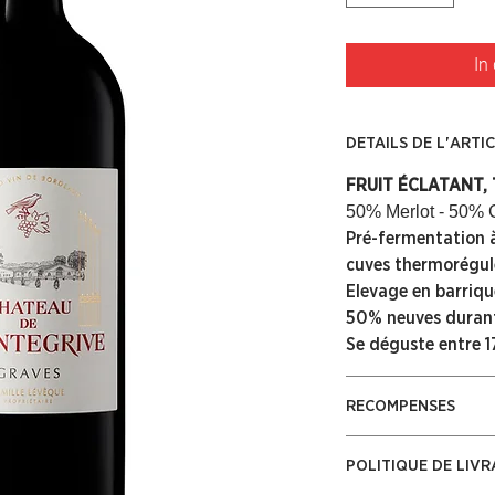
In
DETAILS DE L'ARTI
FRUIT ÉCLATANT, 
50% Merlot - 50% 
Pré-fermentation à
cuves thermorégul
Elevage en barriqu
50% neuves durant
Se déguste entre 17
RECOMPENSES
90-91 James Suckli
POLITIQUE DE LIVR
93 Benard Burtsch