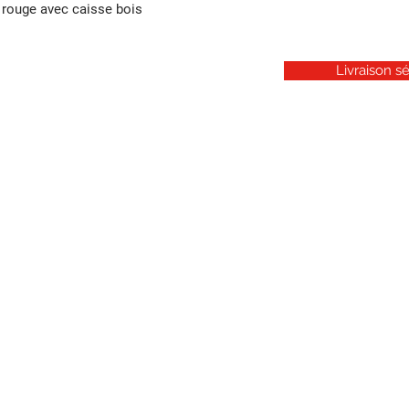
rouge avec caisse bois
Pour toutes comma
merci de nous contact
livraison dans votre
Livraison sé
Tél : 05 56 27 17 38 
chantegrive.com