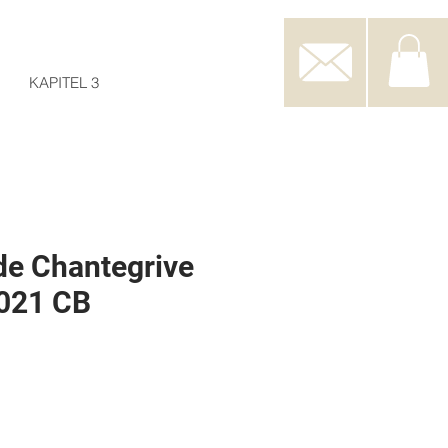
KAPITEL 3
e Chantegrive
2021 CB
s